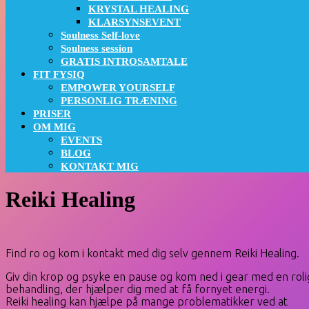
KRYSTAL HEALING
KLARSYNSEVENT
Soulness Self-love
Soulness session
GRATIS INTROSAMTALE
FIT FYSIQ
EMPOWER YOURSELF
PERSONLIG TRÆNING
PRISER
OM MIG
EVENTS
BLOG
KONTAKT MIG
Reiki Healing
Find ro og kom i kontakt med dig selv gennem Reiki Healing.
Giv din krop og psyke en pause og kom ned i gear med en roli
behandling, der hjælper dig med at få fornyet energi.
Reiki healing kan hjælpe på mange problematikker ved at