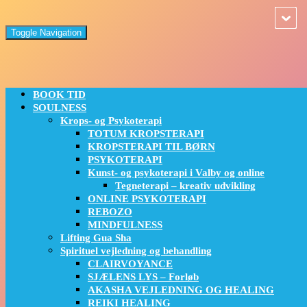
Toggle Navigation
BOOK TID
SOULNESS
Krops- og Psykoterapi
TOTUM KROPSTERAPI
KROPSTERAPI TIL BØRN
PSYKOTERAPI
Kunst- og psykoterapi i Valby og online
Tegneterapi – kreativ udvikling
ONLINE PSYKOTERAPI
REBOZO
MINDFULNESS
Lifting Gua Sha
Spirituel vejledning og behandling
CLAIRVOYANCE
SJÆLENS LYS – Forløb
AKASHA VEJLEDNING OG HEALING
REIKI HEALING