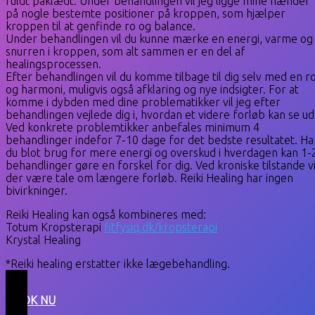
fuldt påklædt. Under behandlingen vil jeg ligge mine hænder
på nogle bestemte positioner på kroppen, som hjælper
kroppen til at genfinde ro og balance.
Under behandlingen vil du kunne mærke en energi, varme og
snurren i kroppen, som alt sammen er en del af
healingsprocessen.
Efter behandlingen vil du komme tilbage til dig selv med en r
og harmoni, muligvis også afklaring og nye indsigter. For at
komme i dybden med dine problematikker vil jeg efter
behandlingen vejlede dig i, hvordan et videre forløb kan se ud
Ved konkrete problemtikker anbefales minimum 4
behandlinger indefor 7-10 dage for det bedste resultatet. Ha
du blot brug for mere energi og overskud i hverdagen kan 1-
behandlinger gøre en forskel for dig. Ved kroniske tilstande vi
der være tale om længere forløb. Reiki Healing har ingen
bivirkninger.
Reiki Healing kan også kombineres med:
Totum Kropsterapi
fitfysiq.dk/kropsterapi
Krystal Healing
*Reiki healing erstatter ikke lægebehandling.
BOOK NU