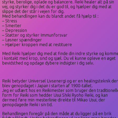
styrke, berolige, oplade og balancere. Reiki healer alt på sin
vej, og styrker dig i det du er god til, og hjælper dig med at
slippe det der står i vejen for dig.
Med behandlingen kan du blandt andet få hjælp til :
– Stress
– Smerter
– Depression
– Støtter og styrker Immunforsvar
– Løsner spændinger
– Hjælper kroppen med at restituere
Med Reiki hjælper dig med at finde din indre styrke og komm
i kontakt med krop, sind og sjæl. Du vil kunne opleve en øget
bevidsthed og opdage dybere indsigter i dig selv.
Reiki betyder Universel Livsenergi og er en healingsteknik der
blev genopdaget i Japan i starten af 1900-tallet.
Jeg er udlært hos en Reikimester som bruger den traditionell
form for Reiki som hedder Usui Shiki Ryoho Reiki, og kan
dermed føre min mesterlinie direkte til Mikao Usui, der
genopdagede Reiki i sin tid.
Behandlingen foregår på den måde at du ligger på en brik