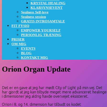
KRYSTAL HEALING
KLARSYNSEVENT
Soulness Self-love
Soulness session
GRATIS INTROSAMTALE
FIT FYSIQ
EMPOWER YOURSELF
PERSONLIG TRÆNING
PRISER
OM MIG
EVENTS
BLOG
KONTAKT MIG
Orion Organ Update
Det er en gave at jeg har mødt City of Light på min vej. Det
har gjordt at jeg kan tilbyde meget mere advanceret healinge
i dimensioner jeg aldrig havde overvejet eksisteret.
Orion i 8. og 14. dimension har tilbudt os kodet