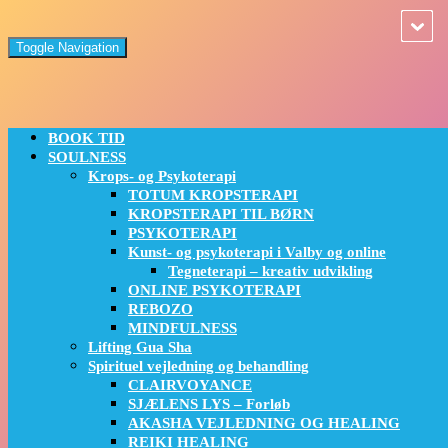
Toggle Navigation
BOOK TID
SOULNESS
Krops- og Psykoterapi
TOTUM KROPSTERAPI
KROPSTERAPI TIL BØRN
PSYKOTERAPI
Kunst- og psykoterapi i Valby og online
Tegneterapi – kreativ udvikling
ONLINE PSYKOTERAPI
REBOZO
MINDFULNESS
Lifting Gua Sha
Spirituel vejledning og behandling
CLAIRVOYANCE
SJÆLENS LYS – Forløb
AKASHA VEJLEDNING OG HEALING
REIKI HEALING