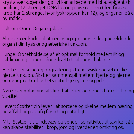
krystalværktøjer der gør vi kan arbejde med bl.a. epigentisk
healing, 12-strenget DNA healing i lyskroppen (den fysiske
krop har 2 strenge, hvor lyskroppen har 12), og organer på 
ny måde.
Lidt om Orion Organ update
Alle sten er kodet til at rense og opgradere det pågældende
organ i din fysiske og æteriske funktion.
Lunge: Opretholdelse af et optimal forhold mellem ilt og
kuldioxid og bringer åndedrættet tilbage i balance.
Hjerte: rensning og opgradering af din fysiske og æteriske
hjertefunktion. Skaber sammenspil mellem hjerte og hjerne
og genopretter hjertets naturlige rytme og puls.
Nyre: Genopladning af dine batterier og genetablerer tillid og
vitalitet.
Lever: Støtter din lever i at sortere og skelne mellem næring
og affald, og i at afgifte let og naturligt.
Milt: Støtter sit bindevæv og vender sensitivitet til styrke, så v
kan skabe stabilitet i krop, jord og i verdenen omkring os.