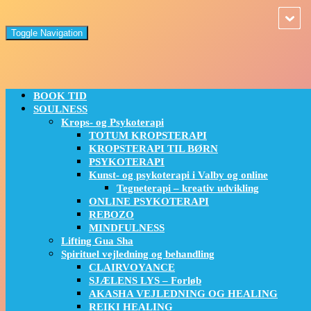
Toggle Navigation
BOOK TID
SOULNESS
Krops- og Psykoterapi
TOTUM KROPSTERAPI
KROPSTERAPI TIL BØRN
PSYKOTERAPI
Kunst- og psykoterapi i Valby og online
Tegneterapi – kreativ udvikling
ONLINE PSYKOTERAPI
REBOZO
MINDFULNESS
Lifting Gua Sha
Spirituel vejledning og behandling
CLAIRVOYANCE
SJÆLENS LYS – Forløb
AKASHA VEJLEDNING OG HEALING
REIKI HEALING