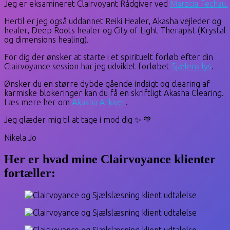
Jeg er eksamineret Clairvoyant Rådgiver ved
Marzcia Techau.
Hertil er jeg også uddannet Reiki Healer, Akasha vejleder og
healer, Deep Roots healer og City of Light Therapist (Krystal
og dimensions healing).
For dig der ønsker at starte i et spirituelt forløb efter din
Clairvoyance session har jeg udviklet forløbet
Sjælens lys
.
Ønsker du en større dybde gående indsigt og clearing af
karmiske blokeringer kan du få en skriftligt Akasha Clearing.
Læs mere her om
Akasha Arkiver
.
Jeg glæder mig til at tage i mod dig ✨ 🧡
Nikela Jo
Her er hvad mine Clairvoyance klienter
fortæller: