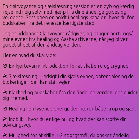
En clairvoyance og sjælslæsning session er en dyb og kærlig
rejse ind i dig selv med hjælp fra dine åndelige guides og
vejledere. Sessionen er holdt i healings kanalen, hvor du for
budskaber fra det reneste kærligste sted
Jeg er uddannet Clairvoyant rådgiver, og bruger hertil også
mine evner fra healing og Aasha arkiverne, når jeg bliver
guidet til det af den åndelig verden.
Her er hvad du skal vide:
🌸 En hjertevarm introduktion for at skabe ro og tryghed.
🌸 Sjælslæsning – Indsigt i din sjæls evner, potentialer og de
blokeringer, der kan stå i vejen.
🌸 Klarhed og budskaber fra den åndelige verden, der guider
dig fremad.
🌸 Healing i en lysende energi, der nærer både krop og sjæl.
🌸 Indblik i, hvor du er lige nu, og hvad der kan støtte din
udviklingsvej.
🌸 Mulighed for at stille 1-2 spørgsmål, du ønsker åndelig