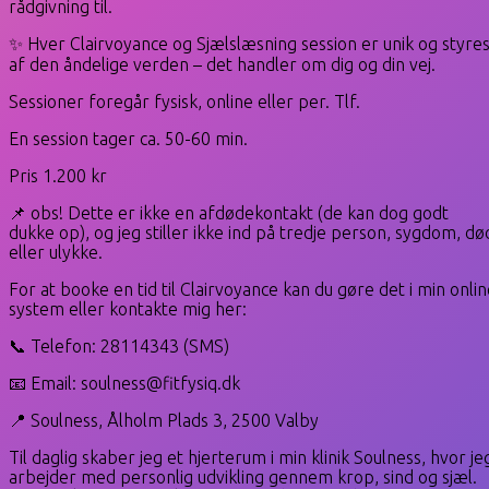
rådgivning til.
✨ Hver Clairvoyance og Sjælslæsning session er unik og styre
af den åndelige verden – det handler om dig og din vej.
Sessioner foregår fysisk, online eller per. Tlf.
En session tager ca. 50-60 min.
Pris 1.200 kr
📌 obs! Dette er ikke en afdødekontakt (de kan dog godt
dukke op), og jeg stiller ikke ind på tredje person, sygdom, dø
eller ulykke.
For at booke en tid til Clairvoyance kan du gøre det i min onli
system eller kontakte mig her:
📞 Telefon: 28114343 (SMS)
📧 Email: soulness@fitfysiq.dk
📍 Soulness, Ålholm Plads 3, 2500 Valby
Til daglig skaber jeg et hjerterum i min klinik Soulness, hvor je
arbejder med personlig udvikling gennem krop, sind og sjæl.