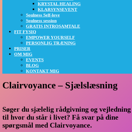
KRYSTAL HEALING
KLARSYNSEVENT
Soulness Self-love
Soulness session
GRATIS INTROSAMTALE
FIT FYSIQ
EMPOWER YOURSELF
PERSONLIG TRÆNING
PRISER
OM MIG
EVENTS
BLOG
KONTAKT MIG
Clairvoyance – Sjælslæsning
Søger du sjælelig rådgivning og vejledning
til hvor du står i livet?
Få svar på dine
spørgsmål med Clairvoyance.