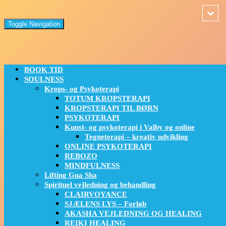
Toggle Navigation
BOOK TID
SOULNESS
Krops- og Psykoterapi
TOTUM KROPSTERAPI
KROPSTERAPI TIL BØRN
PSYKOTERAPI
Kunst- og psykoterapi i Valby og online
Tegneterapi – kreativ udvikling
ONLINE PSYKOTERAPI
REBOZO
MINDFULNESS
Lifting Gua Sha
Spirituel vejledning og behandling
CLAIRVOYANCE
SJÆLENS LYS – Forløb
AKASHA VEJLEDNING OG HEALING
REIKI HEALING