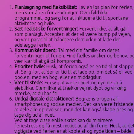
Planlægning med fleksibilitet:
Lav en løs plan for ferien,
men vær åben for ændringer. Overfyld ikke
programmet, og sørg for at inkludere tid til spontane
aktiviteter og hvile.
Sæt realistiske forventninger:
Forvent ikke, at alt går
som planlagt. Accepter, at der vil være bump på vejen,
og vær parat til at håndtere dem uden at lade det
ødelægge ferien.
Kommunikér åbent:
Tal med din familie om deres
forventninger til ferien. Find fælles ønsker og behov, o
vær klar til at gå på kompromis.
Prioriter hvile:
Husk, at ferien også er en tid til at slappe
af. Sørg for, at der er tid til at lade op, om det så er ved
poolen, med en bog, eller en middagslur.
Vær til stede:
Forsøg at være i nuet og nyd de små
øjeblikke. Glem ikke at trække vejret dybt og virkelig
mærke, at du har fri.
Undgå digitale distraktioner:
Begræns brugen af
smartphones og sociale medier. Det kan være fristende
at dele alle oplevelser, men det kan også skabe pres og
tage dig ud af nuet.
Ved at tage disse enkle skridt kan du minimere
feriestress og få mest muligt ud af din ferie. Husk, at de
vigtigste ved ferien er at koble af og nyde tiden – både