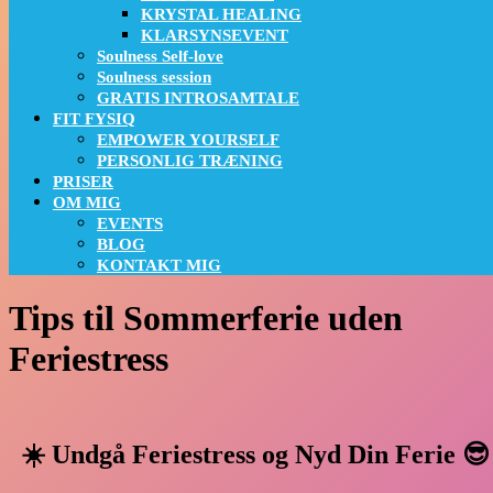
KRYSTAL HEALING
KLARSYNSEVENT
Soulness Self-love
Soulness session
GRATIS INTROSAMTALE
FIT FYSIQ
EMPOWER YOURSELF
PERSONLIG TRÆNING
PRISER
OM MIG
EVENTS
BLOG
KONTAKT MIG
Tips til Sommerferie uden
Feriestress
☀️ Undgå Feriestress og Nyd Din Ferie 😎