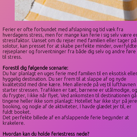
Ferier er ofte forbundet med afslapning og tid væk fra
hverdagens stress, men for mange kan ferie i sig selv være e
stressfaktor. Uanset om du rejser med familien eller tager på
solotur, kan presset for at skabe perfekte minder, overfyldte
rejseplaner og forventninger fra både dig selv og andre føre
til stress.
Forestil dig følgende scenarie:
Du har planlagt en uges ferie med familien til en eksotisk elle
hyggelig destination. Du ser frem til at slappe af og nyde
kvalitetstid med dine kære. Men allerede på vej til lufthavnen
starter stressen. Trafikken er tæt, børnene er utålmodige, o
du frygter, I ikke når flyet. Ved ankomsten til destinationen gå
tingene heller ikke som planlagt: Hotellet har ikke styr på jer
booking, og nogle af de aktiviteter, I havde glædet jer til, er
fuldt booket.
Det perfekte billede af en afslappende ferie begynder at
krakelere.
Hvordan kan du holde feriestress nede?